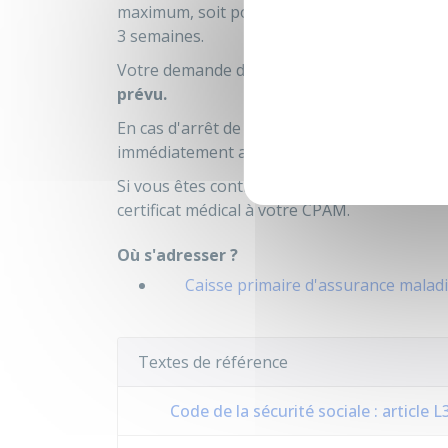
maximum, soit pour une durée fixée par votr
3 semaines.
Votre demande doit être présentée
au plus 
prévu.
En cas d'arrêt de travail pendant la période a
immédiatement annulé et le congé prénatal
Si vous êtes contractuelle, vous devez en p
certificat médical à votre
CPAM
.
Où s'adresser ?
Caisse primaire d'assurance malad
Textes de référence
Code de la sécurité sociale : article 