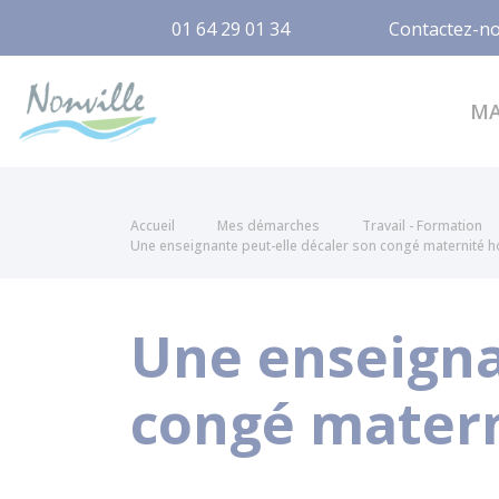
01 64 29 01 34
Contactez-n
Nonville
M
Accueil
Mes démarches
Travail - Formation
Une enseignante peut-elle décaler son congé maternité h
Une enseigna
congé matern