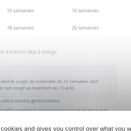
10 semaines
16 semaines
18 semaines
26 semaines
e d'enfants déjà à charge
 dont le congé de maternité de 16 semaines doit
t de son congé au maximum au 15 août.
 votre service gestionnaire.
tificat médical autorisant le report établi par le
ui suit votre grossesse.
urs à reporter, soit en 1 seule fois pour 3 semaines
 cookies and gives you control over what you w