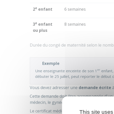
e
2
enfant
6 semaines
e
3
enfant
8 semaines
ou plus
Durée du congé de maternité selon le nombr
Exemple
er
Une enseignante enceinte de son 1
enfant,
débuter le 25 juillet, peut reporter le débu
Vous devez adresser une
demande écrite
à
Cette demande doit être accompagnée d'un cer
médecin, le gynécologue ou la sage-femme q
Le certificat médical précise le nombre de jo
This site uses