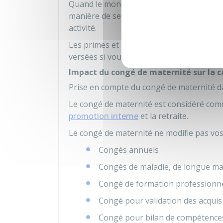
Quand le montant des primes et indemnité
manière de servir, votre chef de service d
activité.
Les primes et indemnités qui rémunèren
versées si vous êtes remplacée pendant 
Impact du congé de maternité sur la c
Prise en compte du congé de maternité da
Le congé de maternité est considéré com
promotion interne
et la retraite.
Le congé de maternité ne modifie pas vos
Congés annuels
Congés de maladie, de longue ma
Congé de formation professionne
Congé pour validation des acquis
Congé pour bilan de compétence