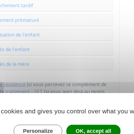
chement tardif
ement prématuré
isation de l'enfant
s de l'enfant
ès de la mère
e résidence
(si vous percevez ce complément de
de traitement - SFT
(si vous avez déjà au moins
n indiciaire (NBI)
, elle vous est aussi versée en
 cookies and gives you control over what you w
é.
es en totalité.
Personalize
OK, accept all