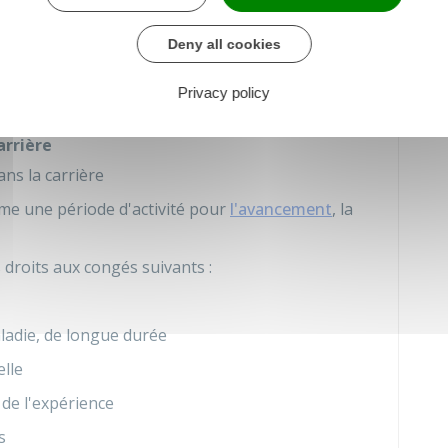
s dépend en partie de vos résultats et de votre
oit établir si votre congé a un impact sur votre
Deny all cookies
t des
sujétions
particulières ne vous sont plus
Privacy policy
votre congé.
arrière
ns la carrière
me une période d'activité pour
l'avancement
, la
 droits aux congés suivants :
ladie, de longue durée
lle
 de l'expérience
s