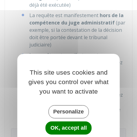
déjà été exécutée)
La requête est manifestement
hors de la
compétence du juge administratif
(par
exemple, si la contestation de la décision
doit être portée devant le tribunal
judiciaire)
La requête est manifestement
irrecevable
(par exemple, si vous n'avez
pas introduit de recours en annulation
This site uses cookies and
contre la décision)
gives you control over what
La requête est manifestement
mal
you want to activate
fondée
(par exemple, si vous n'invoquez
aucun argument juridique à l'appui de
votre référé-suspension ou à l'appui de
Personalize
votre recours en annulation).
OK, accept all
Attention