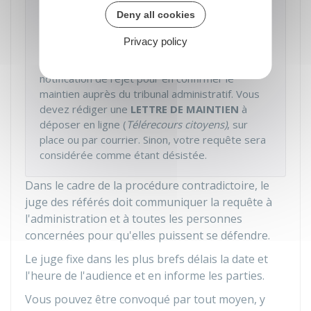
Deny all cookies
Si votre référé-suspension est rejeté et que
vous souhaitez maintenir votre
requête
en
Privacy policy
annulation ou en réformation, vous disposez
d'un délai de
1 MOIS
à compter de la
notification de rejet pour en confirmer le
maintien auprès du tribunal administratif. Vous
devez rédiger une
LETTRE DE MAINTIEN
à
déposer en ligne (
Télérecours citoyens)
, sur
place ou par courrier. Sinon, votre requête sera
considérée comme étant désistée.
Dans le cadre de la procédure contradictoire, le
juge des référés doit communiquer la requête à
l'administration et à toutes les personnes
concernées pour qu'elles puissent se défendre.
Le juge fixe dans les plus brefs délais la date et
l'heure de l'audience et en informe les parties.
Vous pouvez être convoqué par tout moyen, y