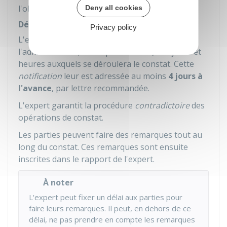
l'objet de sa mission.
Deny all cookies
Déroulement du constat
Privacy policy
L'expert avertit les parties (par exemple, vous,
l'administration, des représentants) des jours et
heures auxquels se déroulera le constat. Cette
notification
leur est adressée au moins
4 jours à
l'avance
, par lettre recommandée.
L'expert garantit la procédure
contradictoire
des
opérations de constat.
Les parties peuvent faire des remarques tout au
long du constat. Ces remarques sont ensuite
inscrites dans le rapport de l'expert.
À noter
L'expert peut fixer un délai aux parties pour
faire leurs remarques. Il peut, en dehors de ce
délai, ne pas prendre en compte les remarques