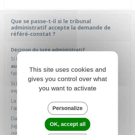
Que se passe-t-il si le tribunal
administratif accepte la demande de
référé-constat ?
Décision du juge administratif
Si le juge accepte, il désigne
un expert
ou tout
autre personne
qu'il estime compétente pour
This site uses cookies and
faire le constat.
gives you control over what
Si le juge l'estime, il peut nommer plusieurs
you want to activate
experts.
Le juge doit ensuite informer par
ordonnance
l'administration concernée.
Personalize
Dans un délai de 10 jours après la décision du
OK, accept all
juge administratif, le
greffe
en chef du tribunal
notifie
à l'expert la décision qui le convoque et