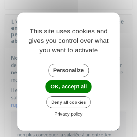
L'employeur peut-il licencier une salariée
enceinte ou en congé de maternité
This site uses cookies and
pendant la période de protection
gives you control over what
absolue ?
you want to activate
Non
, pendant le congé maternité et l'intégralité
de la période de protection absolue, l'employeur
Personalize
ne peut pas licencier
la salariée, quel que soit le
motif.
OK, accept all
Il est toutefois possible, si l'employeur et la
salariée sont d'accord, de rompre le contrat par
Deny all cookies
rupture conventionnelle
.
Privacy policy
À noter
Pendant cette période, l'employeur ne peut pas
non plus convoquer la salariée à un entretien