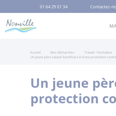
01 64 29 01 34
Contactez-n
Nonville
M
Accueil
Mes démarches
Travail - Formation
Un jeune père salarié bénéficie-t-il d'une protection contre
Un jeune père
protection co