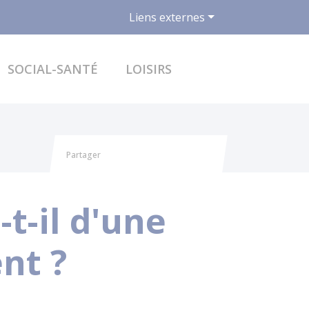
Liens externes
ACCÉDER AU FO
SOCIAL-SANTÉ
LOISIRS
Partager
Partager sur Facebook
Partager sur X - Twitter
Partager sur Linkedin
Partager par email
t-il d'une
nt ?