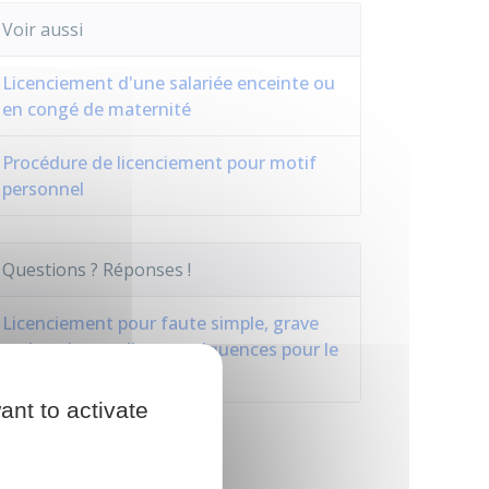
Voir aussi
Licenciement d'une salariée enceinte ou
en congé de maternité
Procédure de licenciement pour motif
personnel
Questions ? Réponses !
Licenciement pour faute simple, grave
ou lourde : quelles conséquences pour le
salarié ?
ant to activate