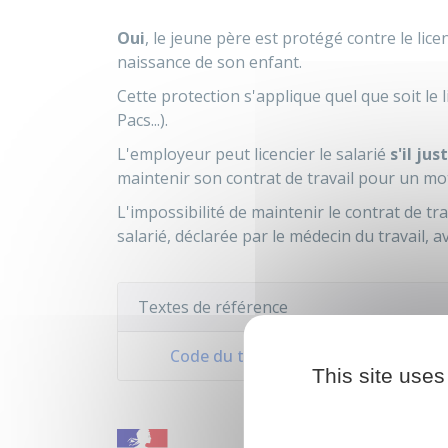
Oui
, le jeune père est protégé contre le lic
naissance de son enfant.
Cette protection s'applique quel que soit le 
Pacs...).
L'employeur peut licencier le salarié
s'il just
maintenir son contrat de travail pour un mot
L'impossibilité de maintenir le contrat de tr
salarié, déclarée par le médecin du travail, 
Textes de référence
Code du travail : article L1225-4-1
This site uses