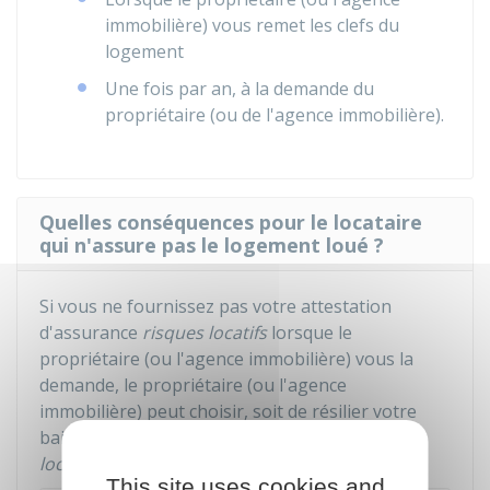
immobilière) vous remet les clefs du
logement
Une fois par an, à la demande du
propriétaire (ou de l'agence immobilière).
Quelles conséquences pour le locataire
qui n'assure pas le logement loué ?
Si vous ne fournissez pas votre attestation
d'assurance
risques locatifs
lorsque le
propriétaire (ou l'agence immobilière) vous la
demande, le propriétaire (ou l'agence
immobilière) peut choisir, soit de résilier votre
bail, soit de prendre une assurance
risques
locatifs
pour votre compte.
This site uses cookies and