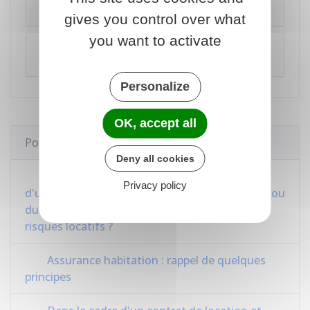
Résiliation du bail
gives you control over what
you want to activate
Souscription d'une assurance "risques
locatifs" pour votre compte
Personalize
OK, accept all
Pour en savoir plus
Deny all cookies
Dans le cadre d'un contrat de location et
Privacy policy
d'un contrat de sous-location, qui du locataire ou
du sous-locataire doit s'assurer contre les
risques locatifs ?
Assurance habitation : rappel de quelques
principes