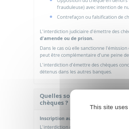
Opposition du chèque en dehors
frauduleuse) avec intention de nu
Contrefaçon ou falsification de c
L'interdiction judiciaire d'émettre des ch
d'amende ou de prison.
Dans le cas où elle sanctionne l'émission 
peut être complémentaire d'une peine de
L'interdiction d'émettre des chèques co
détenus dans les autres banques.
Quelles sont les conséquences
chèques ?
This site uses
Inscription aux fichiers bancaires
L'interdiction d'émettre des chèques est