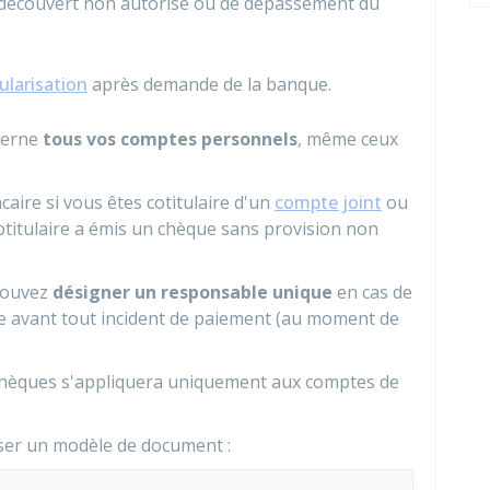
 découvert non autorisé ou de dépassement du
ularisation
après demande de la banque.
ncerne
tous vos comptes personnels
, même ceux
caire si vous êtes cotitulaire d'un
compte joint
ou
otitulaire a émis un chèque sans provision non
pouvez
désigner un responsable unique
en cas de
re avant tout incident de paiement (au moment de
s chèques s'appliquera uniquement aux comptes de
iser un modèle de document :