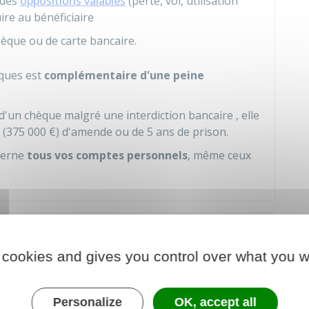
 des
oppositions valables
(perte, vol, utilisation
ire au bénéficiaire
hèque ou de carte bancaire.
èques est
complémentaire d'une peine
d'un chèque malgré une interdiction bancaire , elle
 (
375 000 €
) d'amende ou de
5
ans de prison.
ncerne
tous vos comptes personnels
, même ceux
 de l'interdiction d'émettre des
 cookies and gives you control over what you w
Personalize
OK, accept all
 enregistrée pendant
5 ans
au
fichier central des