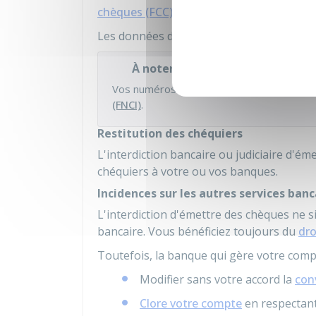
chèques (FCC)
.
Les données du FCC sont accessibles à l'
À noter
Vos numéros des comptes sont enregist
(FNCI)
.
Restitution des chéquiers
L'interdiction bancaire ou judiciaire d'é
chéquiers à votre ou vos banques.
Incidences sur les autres services banc
L'interdiction d'émettre des chèques ne s
bancaire. Vous bénéficiez toujours du
dro
Toutefois, la banque qui gère votre comp
Modifier sans votre accord la
con
Clore votre compte
en respectant