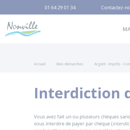
01 64 29 01 34
Contactez-n
Nonville
M
Accueil
Mes démarches
Argent - Impôts - C
Interdiction
Vous avez fait un ou plusieurs chèques sans
vous interdire de payer par chèque (
interdi