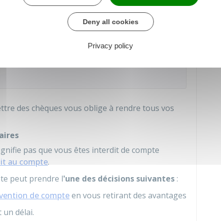
Deny all cookies
ensemble des établissements bancaires.
Privacy policy
rés au
fichier national des chèques irréguliers
mettre des chèques vous oblige à rendre tous vos
aires
ignifie pas que vous êtes interdit de compte
it au compte
.
te peut prendre l
'une des décisions suivantes
:
vention de compte
en vous retirant des avantages
 un délai.