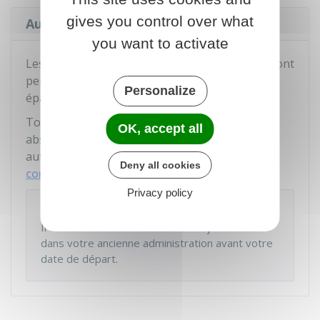
gives you control over what
Au 1er janvier de l'année
you want to activate
Les congés annuels non pris au 31 décembre sont
perdus sauf si vous les versez sur un compte
Personalize
épargne-temps (CET).
Toutefois, les congés non pris en raison d'une
OK, accept all
absence prolongée pour raison de santé sont
automatiquement reportés sous
certaines
Deny all cookies
conditions
.
Privacy policy
À noter
Il est recommandé de solder vos jours de RTT
dans votre ancienne administration avant votre
date de départ.