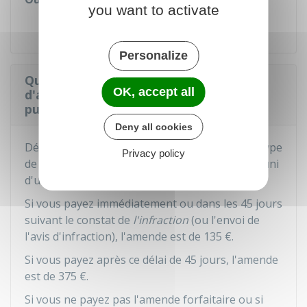
you want to activate
Mairie
Personalize
Quelles sont les sanctions en cas
OK, accept all
d'abandon d'encombrant sur la voie
publique ou privée ?
Deny all cookies
Déposer, abandonner, jeter ou déverser tout type
Privacy policy
de déchets sur la voie publique ou privée est puni
d'une
amende forfaitaire
.
Si vous payez immédiatement ou dans les 45 jours
suivant le constat de
l'infraction
(ou l'envoi de
l'avis d'infraction), l'amende est de
135 €
.
Si vous payez après ce délai de 45 jours, l'amende
est de
375 €
.
Si vous ne payez pas l'amende forfaitaire ou si