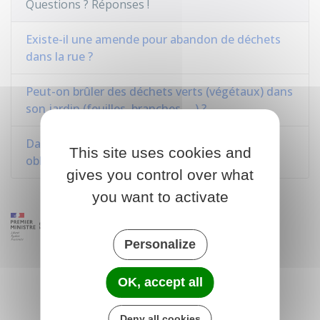
Questions ? Réponses !
Existe-il une amende pour abandon de déchets
dans la rue ?
Peut-on brûler des déchets verts (végétaux) dans
son jardin (feuilles, branches, ...) ?
Dans quel cas le débroussaillement est-il
This site uses cookies and
obligatoire ?
gives you control over what
you want to activate
Personalize
OK, accept all
Deny all cookies