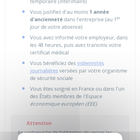
temporaire (intérimaire)
Vous justifiez d'au moins
1 année
er
d'ancienneté
dans l'entreprise (au 1
jour de votre absence)
Vous avez informé votre employeur, dans
les 48 heures, puis avez transmis votre
certificat médical
Vous bénéficiez des
indemnités
journalières
versées par votre organisme
de sécurité sociale
Vous êtes soigné en France ou dans l'un
des États membres de
l'Espace
économique européen (EEE)
.
Attention
En contrepartie de l'obligation de verser les
indemnités, votre employeur peut recourir à