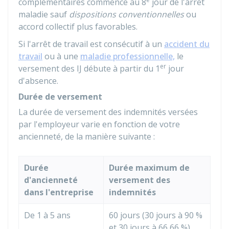
complémentaires commence au 8
jour de l'arrêt
maladie sauf
dispositions conventionnelles
ou
accord collectif plus favorables.
Si l'arrêt de travail est consécutif à un
accident du
travail
ou à une
maladie professionnelle,
le
er
versement des IJ débute à partir du 1
jour
d'absence.
Durée de versement
La durée de versement des indemnités versées
par l'employeur varie en fonction de votre
ancienneté, de la manière suivante :
Durée
Durée maximum de
d'ancienneté
versement des
dans l'entreprise
indemnités
De 1 à 5 ans
60 jours (30 jours à
90 %
et 30 jours à
66,66 %
)