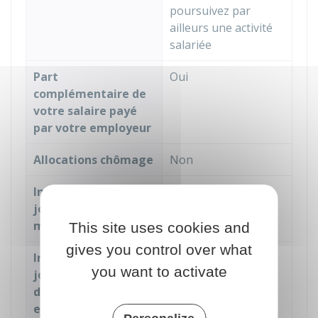
poursuivez par
ailleurs une activité
salariée
Part
Oui
complémentaire de
votre salaire payé
par votre employeur
Allocations chômage
Non
Indemnités
Non
journalières de
maternité
This site uses cookies and
gives you control over what
Indemnités
Non
you want to activate
journalières
d'accident du travail
et de maladie