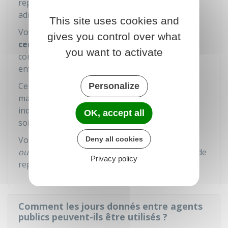
repos, vous devez en informer
par écrit
votre
administration employeur.
This site uses cookies and
Votre demande doit être accompagnée d'un
gives you control over what
certificat médical détaillé
remis sous pli
you want to activate
confidentiel établi par le médecin qui suit votre
enfant.
Ce certificat atteste la particulière gravité de la
Personalize
maladie, du handicap ou de l'accident rendant
indispensables une présence soutenue et des
OK, accept all
soins contraignants auprès de l'enfant.
Votre administration employeur a 15
jours
Deny all cookies
ouvrables
pour vous informer du don de jours de
Privacy policy
repos.
Comment les jours donnés entre agents
publics peuvent-ils être utilisés ?