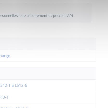
sonnelles loue un logement et perçoit l'APL.
charge
 L512-1 à L512-6
513-1