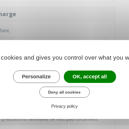
charge
fant.
poursuit ses études
ti, stagiaire ou salarié
 cookies and gives you control over what you w
Personalize
OK, accept all
Deny all cookies
nt lui-même allocataire d'une prestation familiale.
Privacy policy
rsonnalisée au logement (APL)
.
restations familiales ne l'est pas forcément