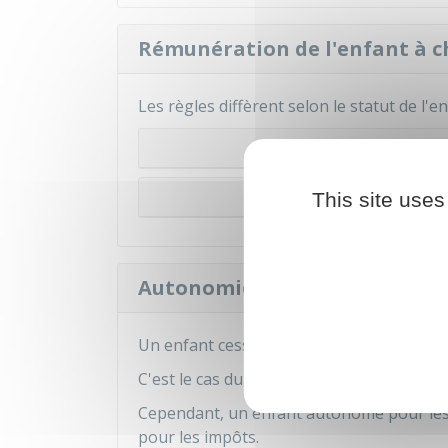
Rémunération de l'enfant à 
Les règles diffèrent selon le statut de l'en
L'enfant 
Il est appren
This site uses
Autonomie de l'enfant
Un enfant cesse d'être à charge s'il devie
C'est le cas du jeune qui perçoit
l'aide pe
Cependant, un enfant autonome pour les p
pour les impôts.