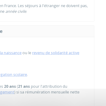
n France. Les séjours à l'étranger ne doivent pas,
une
année civile
.
ge
la naissance
ou le
revenu de solidarité active
igation scolaire
.
ses
20 ans
(
21 ans
pour l'attribution du
logement
) si sa rémunération mensuelle nette