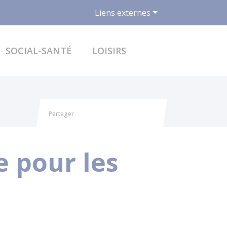
Liens externes
ACCÉDER AU FO
SOCIAL-SANTÉ
LOISIRS
Partager
Partager sur Facebook
Partager sur X - Twitter
Partager sur Linkedin
Partager par email
e pour les