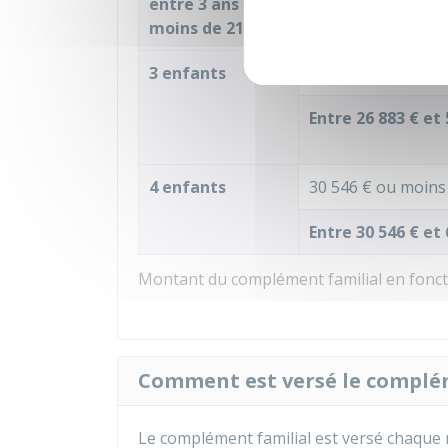
entre 3 ans et
moins de 21 ans
Couple avec 2 re
3 enfants
26 883 €
ou moins
Entre
26 883 €
et
4 enfants
30 546 €
ou moins
Entre
30 546 €
et
Montant du complément familial en fonct
Comment est versé le complém
Le complément familial est versé chaque 