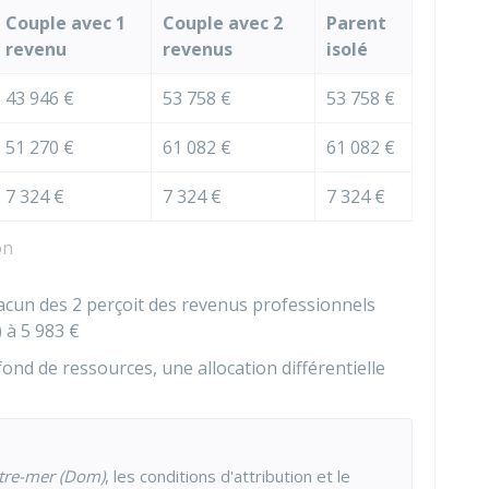
Couple avec 1
Couple avec 2
Parent
revenu
revenus
isolé
43 946 €
53 758 €
53 758 €
51 270 €
61 082 €
61 082 €
7 324 €
7 324 €
7 324 €
on
cun des 2 perçoit des revenus professionnels
) à
5 983 €
ond de ressources, une allocation différentielle
tre-mer (Dom)
, les conditions d'attribution et le