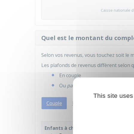
Caisse nationale de
Quel est le montant du compl
Selon vos revenus, vous touchez soit le 
Les plafonds de revenus diffèrent selon q
En couple
Ou
parent isolé
.
This site uses
Couple
Parent isolé
Enfants à charge
Niveau de reven