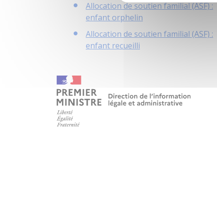
Allocation de soutien familial (ASF) :
enfant orphelin
Allocation de soutien familial (ASF) :
enfant recueilli