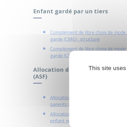
Enfant gardé par un tiers
Complément de libre choix de mode
garde (CMG) : structure
Complément de libre choix de mode
garde (CMG) : emploi direct
This site uses
Allocation de soutien familial
(ASF)
Allocation de soutien familial (ASF) :
parents séparés
Allocation de soutien familial (ASF) :
enfant non reconnu