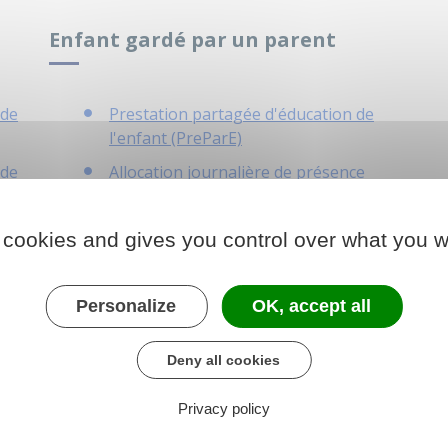
Enfant gardé par un parent
 de
Prestation partagée d'éducation de
l'enfant (PreParE)
 de
Allocation journalière de présence
parentale (AJPP)
 cookies and gives you control over what you w
Personalize
OK, accept all
Deny all cookies
Privacy policy