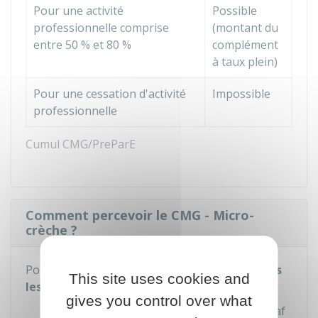
Pour une activité
Possible
professionnelle comprise
(montant du
entre
50 %
et
80 %
complément
à taux plein)
Pour une cessation d'activité
Impossible
professionnelle
Cumul CMG/PreParE
Comment percevoir le CMG - Micro-
crèche ?
Pour percevoir le CMG, vous devez
fournir tous
This site uses cookies and
les mois
un des documents suivants :
gives you control over what
Attestation CMG
micro-crèche
que la
Caf