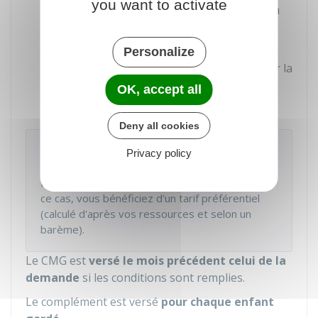
you want to activate
(ou la
MSA
) adresse mensuellement à la
famille (à compléter par la famille et la
micro-crèche)
Personalize
Facture de la micro-crèche acquittée par la
famille (complétée du numéro
OK, accept all
d'allocataire).
Deny all cookies
À noter
Privacy policy
Certaines micro-crèches reçoivent un
financement direct de la Caf ou de la MSA. Dans
ce cas, vous bénéficiez d'un tarif préférentiel
(calculé d'après vos ressources et selon un
barème).
Le CMG est
versé le mois précédent celui de la
demande
si les conditions sont remplies.
Le complément est versé
pour chaque enfant