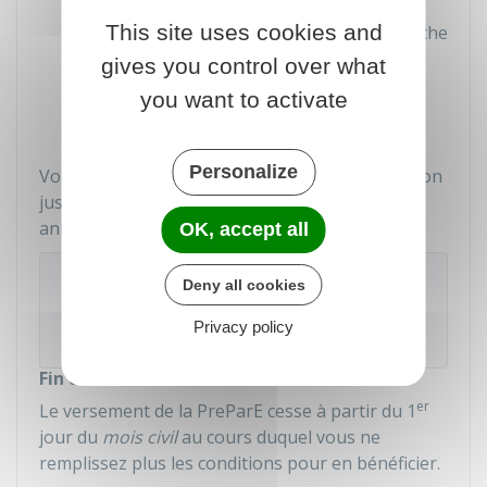
This site uses cookies and
Vous n'avez pas trouvé de place en crèche
ou autre service d'accueil
gives you control over what
Vos ressources sont en-dessous du
you want to activate
plafond du
complément familial.
Personalize
Vous continuez alors à bénéficier de la prestation
jusqu'au mois de septembre suivant la date
anniversaire de votre enfant.
OK, accept all
À noter
Deny all cookies
Si vous êtes en couple, au moins un des 2
Privacy policy
parents doit avoir une activité professionnelle.
Fin du versement
er
Le versement de la PreParE cesse à partir du 1
jour du
mois civil
au cours duquel vous ne
remplissez plus les conditions pour en bénéficier.