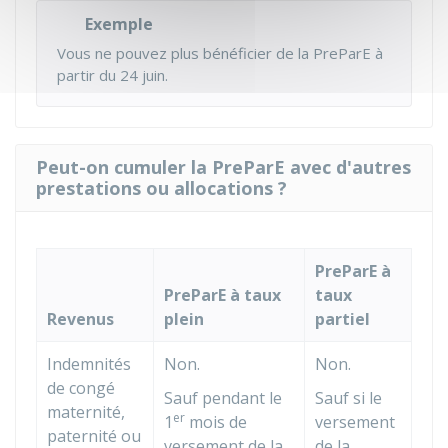
Exemple
Vous ne pouvez plus bénéficier de la PreParE à
partir du 24 juin.
Peut-on cumuler la PreParE avec d'autres
prestations ou allocations ?
PreParE à
PreParE à taux
taux
Revenus
plein
partiel
Indemnités
Non.
Non.
de congé
Sauf pendant le
Sauf si le
maternité,
er
1
mois de
versement
paternité ou
versement de la
de la