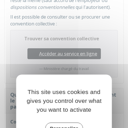
reste la même (sauf accord de l'employeur ou
dispositions conventionnelles
qui l'autorisent).
Il est possible de consulter ou se procurer une
convention collective :
Trouver sa convention collective
Accéder au service en ligne
Ministère chargé du travail
This site uses cookies and
Quelle est la situation du salarié pendant
le congé parental d'éducation à temps
gives you control over what
partiel ?
you want to activate
Conséquences sur le contrat de travail