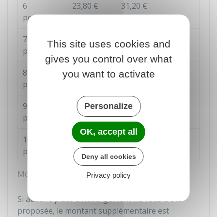
6
23,80 €
31,20 €
personnes
7
27,20 €
34,60 €
This site uses cookies and
personnes
gives you control over what
8
30,60 €
38,00 €
you want to activate
personnes
9
34,00 €
41,40 €
Personalize
personnes
OK, accept all
10
37,40 €
44,80 €
personnes
Deny all cookies
Montant journalier de l'Ada
Privacy policy
Si aucune place d'hébergement ne vous a été
proposée, le montant supplémentaire est