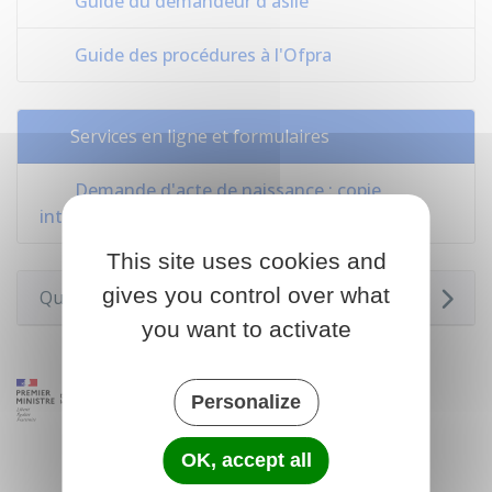
Guide du demandeur d'asile
Guide des procédures à l'Ofpra
Services en ligne et formulaires
Demande d'acte de naissance : copie
intégrale ou extrait (réfugié ou apatride)
This site uses cookies and
gives you control over what
Questions ? Réponses !
you want to activate
Personalize
OK, accept all