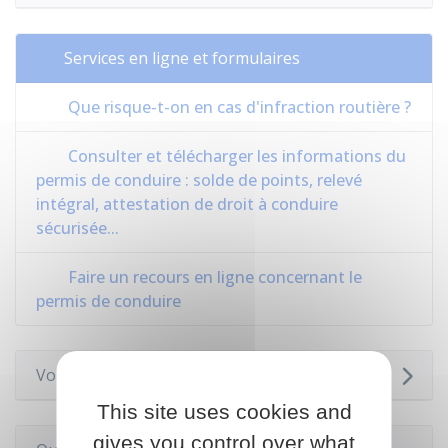
Services en ligne et formulaires
Que risque-t-on en cas d'infraction routière ?
Consulter et télécharger les informations du
permis de conduire : solde de points, relevé
intégral, attestation de droit à conduire
sécurisée...
Faire un recours en ligne concernant le
permis de conduire
Voir aussi
This site uses cookies and
gives you control over what