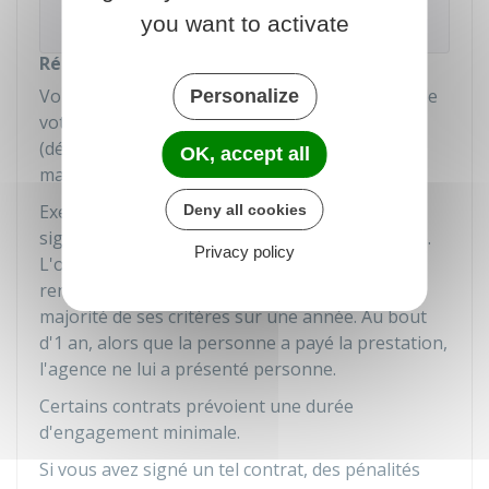
er
1
au 15.
you want to activate
Résiliation pour un autre motif
Vous pouvez aussi demander l'arrêt immédiat de
Personalize
votre contrat pour un motif prévu au contrat
(déménagement, chômage....) ou en cas de
OK, accept all
mauvaise exécution par le prestataire.
Exemple de mauvaise exécution : une personne
Deny all cookies
signe un contrat avec une agence matrimoniale.
Privacy policy
L'objet essentiel du contrat est de lui faire
rencontrer 3 célibataires qui répondent à la
majorité de ses critères sur une année. Au bout
d'1 an, alors que la personne a payé la prestation,
l'agence ne lui a présenté personne.
Certains contrats prévoient une durée
d'engagement minimale.
Si vous avez signé un tel contrat, des pénalités