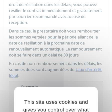
droit de résiliation dans les délais, vous pouvez
résilier le contrat immédiatement et gratuitement
par courrier recommandé avec accusé de
réception.
Dans ce cas, le prestataire doit vous rembourser
les sommes versées pour la période allant de la
date de résiliation à la prochaine date de
renouvellement automatique. Le remboursement
doit se faire dans un délai de 30 jours.
En cas de non-remboursement dans les délais, les
sommes dues sont augmentées du
taux d'intérêt
légal
.
Exemple
Si votre contrat se renouvelle chaque 15 du
mois et que vous avez demandé la résiliation le
This site uses cookies and
er
1
du mois, votre prestataire doit vous
gives you control over what
rembourser les frais pour la période qui va du