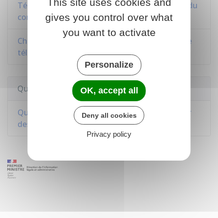
This site uses cookies and
Téléphone, internet ou télévision : conclusion du
contrat
gives you control over what
you want to activate
Changer d'opérateur : portabilité du numéro de
téléphone mobile
Personalize
Questions ? Réponses !
OK, accept all
Quelle est la procédure pour saisir le médiateur
Deny all cookies
des communications électroniques ?
Privacy policy