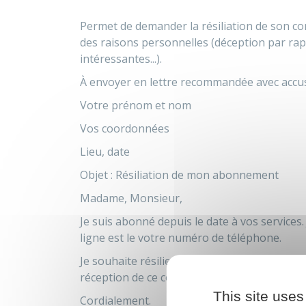
Permet de demander la résiliation de son co
des raisons personnelles (déception par rap
intéressantes...).
À envoyer en lettre recommandée avec accus
Votre prénom et nom
Vos coordonnées
Lieu, date
Objet : Résiliation de mon abonnement
Madame, Monsieur,
Je suis abonné depuis le
date
à vos services. 
ligne est le
votre numéro de téléphone
.
Je souhaite résilier immédiatement mon cont
réception de ce courrier, car
indiquer le moti
This site uses
Cordialement.