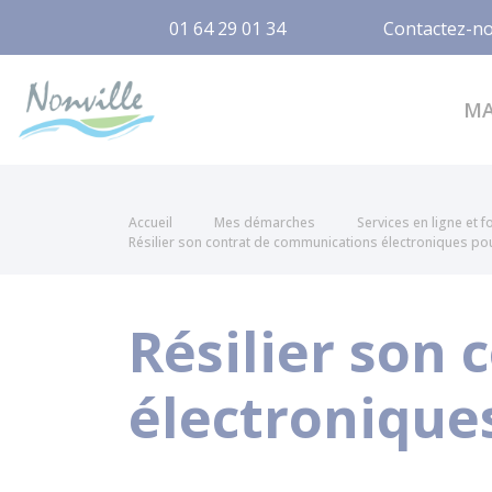
01 64 29 01 34
Contactez-n
Nonville
M
Accueil
Mes démarches
Services en ligne et 
Résilier son contrat de communications électroniques po
Résilier son
électronique