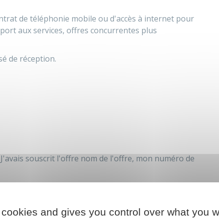
ntrat de téléphonie mobile ou d'accès à internet pour
port aux services, offres concurrentes plus
é de réception.
J'avais souscrit l'offre
nom de l'offre
, mon numéro de
rat dans les 10 jours francs à compter de la
f
.
 cookies and gives you control over what you w