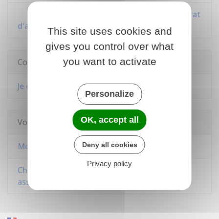
Décret du 16 août 1901 pris relatif au contrat
d'association
This site uses cookies and
gives you control over what
you want to activate
Comment faire si...
Je crée une association
Personalize
OK, accept all
Voir aussi
Deny all cookies
Modification des statuts d'une association
Privacy policy
Changements dans l'administration d'une
association