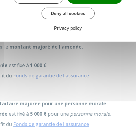
est
majoré
si vous ne payez pas
l'amende
ours
en cas de
télépaiement par carte bancaire
Deny all cookies
Privacy policy
 la constatation de l'infraction ou, si un avis est
er le
montant majoré de l'amende.
rée
est fixé à
1 000 €
.
fit du
Fonds de garantie de l'assurance
faitaire majorée pour une personne morale
rée
est fixé à
5 000 €
pour une
personne morale
.
fit du
Fonds de garantie de l'assurance