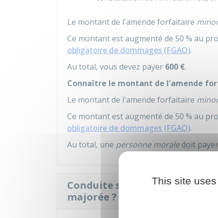
Le montant de l'amende forfaitaire
mino
Ce montant est augmenté de 50 % au pro
obligatoire de dommages (FGAO)
.
Au total, vous devez payer
600 €
.
Connaître le montant de l'amende for
Le montant de l'amende forfaitaire
mino
Ce montant est augmenté de 50 % au pro
obligatoire de dommages (FGAO)
.
Au total, une
personne morale
doit paye
This site uses
Conduite sans assurance : l'a
majorée ?