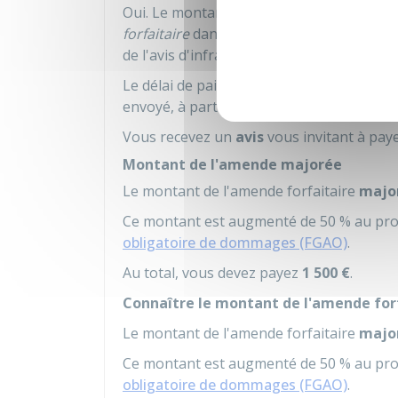
Oui. Le montant de l'amende forfaitaire 
forfaitaire
dans un délai de
45 jours
(
60 j
de l'avis d'infraction).
Le délai de paiement court soit à partir de
envoyé, à partir de cet envoi.
Vous recevez un
avis
vous invitant à pay
Montant de l'amende majorée
Le montant de l'amende forfaitaire
majo
Ce montant est augmenté de 50 % au pro
obligatoire de dommages (FGAO)
.
Au total, vous devez payez
1 500 €
.
Connaître le montant de l'amende for
Le montant de l'amende forfaitaire
majo
Ce montant est augmenté de 50 % au pro
obligatoire de dommages (FGAO)
.