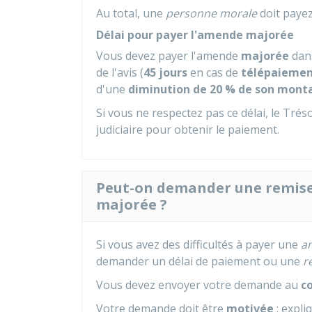
Au total, une
personne morale
doit paye
Délai pour payer l'amende majorée
Vous devez payer l'amende
majorée
dan
de l'avis (
45 jours
en cas de
télépaiemen
d'une
diminution de 20 % de son mont
Si vous ne respectez pas ce délai, le Tr
judiciaire pour obtenir le paiement.
Peut-on demander une remise
majorée ?
Si vous avez des difficultés à payer une
am
demander un délai de paiement ou une
r
Vous devez envoyer votre demande au
c
Votre demande doit être
motivée
: expli