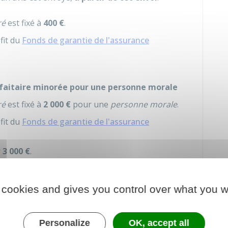
ré
est fixé à
400 €
.
fit du
Fonds de garantie de l'assurance
faitaire minorée pour une personne morale
ré
est fixé à
2 000 €
pour une
personne morale
.
fit du
Fonds de garantie de l'assurance
r
3 000 €
.
 cookies and gives you control over what you w
mende forfaire peut-elle être
Personalize
OK, accept all