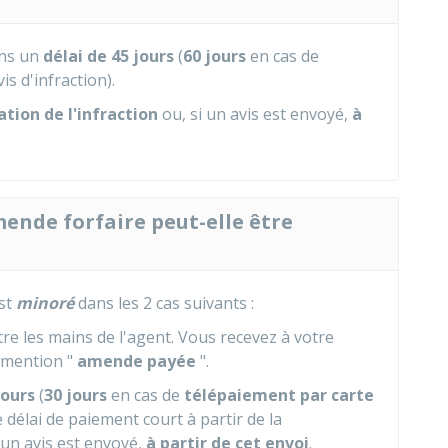
ns un
délai de 45 jours
(
60 jours
en cas de
vis d'infraction).
ation de l'infraction
ou, si un avis est envoyé,
à
mende forfaire peut-elle être
est
minoré
dans les 2 cas suivants :
re les mains de l'agent. Vous recevez à votre
a mention "
amende payée
".
jours
(
30 jours
en cas de
télépaiement par carte
Le délai de paiement court à partir de la
i un avis est envoyé,
à partir de cet envoi
.