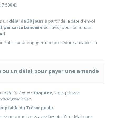
z
7 500
€.
s un
délai de 30 jours
à partir de la date d'envoi
t par carte bancaire
de l'avis) pour bénéficier
ant
.
ésor Public peut engager une procédure amiable ou
 ou un délai pour payer une amende
ende forfaitaire
majorée
, vous pouvez
emise gracieuse
.
omptable du Trésor public
.
quez pourquoi vous avez besoin d'un délai pour