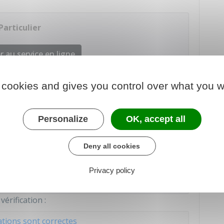
Particulier
 au service en ligne
 cookies and gives you control over what you w
 chargé des finances
Personalize
OK, accept all
Deny all cookies
ration automatique sur
L'APPLICATION MOBILE
uitement sur Play store (smartphone sous Android) et
Privacy policy
érification :
tions sont correctes