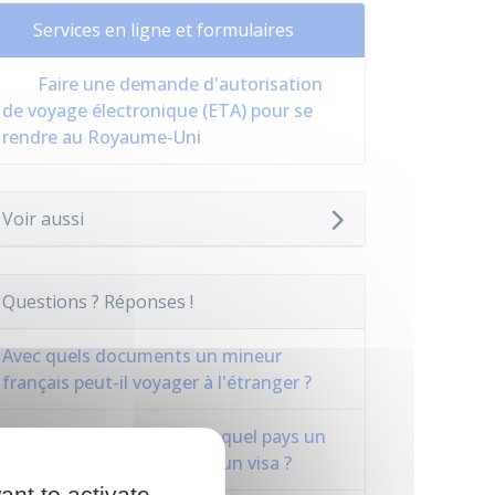
Services en ligne et formulaires
Faire une demande d'autorisation
de voyage électronique (ETA) pour se
rendre au Royaume-Uni
Voir aussi
Questions ? Réponses !
Avec quels documents un mineur
français peut-il voyager à l'étranger ?
Voyage à l'étranger : pour quel pays un
Français doit-il demander un visa ?
ant to activate