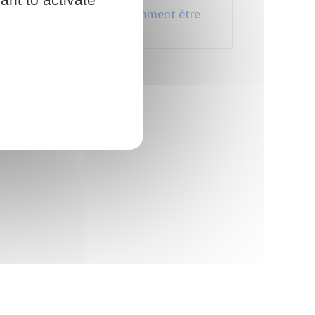
Vacances à l'étranger : comment être
bien assuré ?