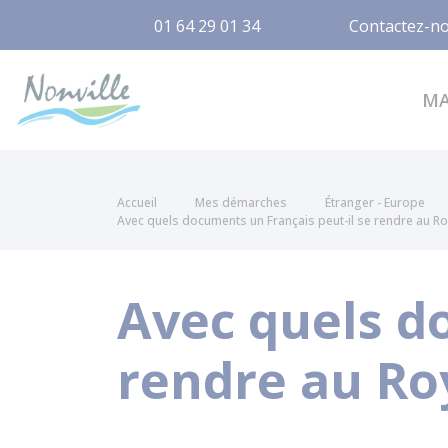
01 64 29 01 34
Contactez-n
Nonville
M
Accueil
Mes démarches
Étranger - Europe
Avec quels documents un Français peut-il se rendre au R
Avec quels d
rendre au Ro