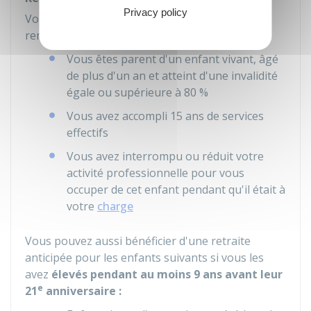
Privacy policy
Vous pouvez partir en retraite anticipée si vous
remplissez les
3 conditions
suivantes :
Vous êtes parent d'un enfant vivant, âgé
de plus d'un an et atteint d'une invalidité
égale ou supérieure à
80 %
Vous avez accompli 15 ans de services
effectifs
Vous avez interrompu ou réduit votre
activité professionnelle pour vous
occuper de cet enfant pendant qu'il était à
votre
charge
Vous pouvez aussi bénéficier d'une retraite
anticipée pour les enfants suivants si vous les
avez
élevés pendant au moins 9 ans avant leur
e
21
anniversaire :