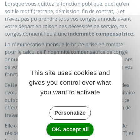
Lorsque vous quittez la fonction publique, quel qu'en
soit le motif (retraite, démission, fin de contrat,...) et
n'avez pas pu prendre tous vos congés annuels avant
votre départ en raison des nécessités de service, ces
congés donnent lieu à une
indemnité compensatrice
.
La rémunération mensuelle brute prise en compte
pour le calcul de l'indemnité compensatrice de congé
annuel est égal à la dernière rémunération versée lors
de votre dernier mois complet d'exercice effectif de vos
This site uses cookies and
fonctions.
gives you control over what
Cette rémunération tient compte éventuellement des
you want to activate
évolutions de votre situation statutaire ou indemnitaire
qui sont intervenues entre la dernière date d'exercice
effectif de vos fonctions et la date de fin de relation de
Personalize
travail.
Elle comprend le traitement indiciaire, l'indemnité de
OK, accept all
résidence, le supplément familial de traitement (SFT) et