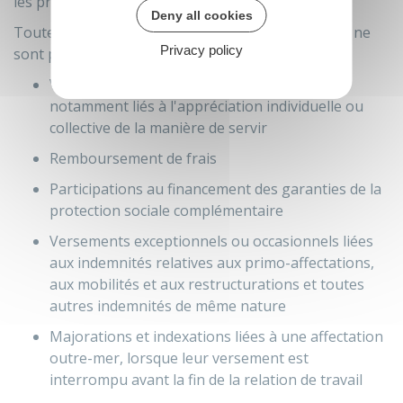
les primes et indemnités.
Deny all cookies
Toutefois, les éléments de rémunération suivants ne
Privacy policy
sont pas pris en compte :
Versements exceptionnels ou occasionnels,
notamment liés à l'appréciation individuelle ou
collective de la manière de servir
Remboursement de frais
Participations au financement des garanties de la
protection sociale complémentaire
Versements exceptionnels ou occasionnels liées
aux indemnités relatives aux primo-affectations,
aux mobilités et aux restructurations et toutes
autres indemnités de même nature
Majorations et indexations liées à une affectation
outre-mer, lorsque leur versement est
interrompu avant la fin de la relation de travail