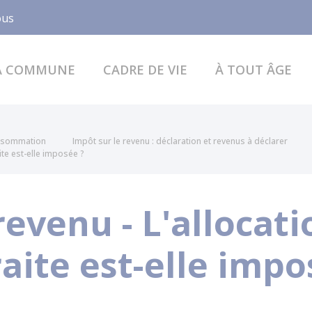
Facebook
ous
A COMMUNE
CADRE DE VIE
À TOUT ÂGE
onsommation
Impôt sur le revenu : déclaration et revenus à déclarer
ite est-elle imposée ?
revenu - L'alloca
aite est-elle impo