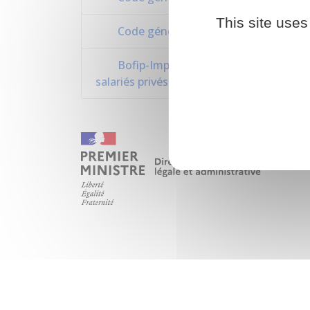
This site uses
Code général des impôts : articles 15
Bofip-Impôts n°BOI-RSA-CHAMP-20-20 
salariés privés d'emploi et des allocation