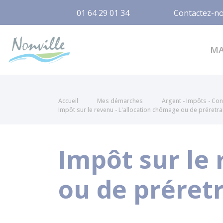
01 64 29 01 34
Contactez-n
Nonville
M
Accueil
Mes démarches
Argent - Impôts - C
Impôt sur le revenu - L'allocation chômage ou de préretra
Impôt sur le 
ou de préretr