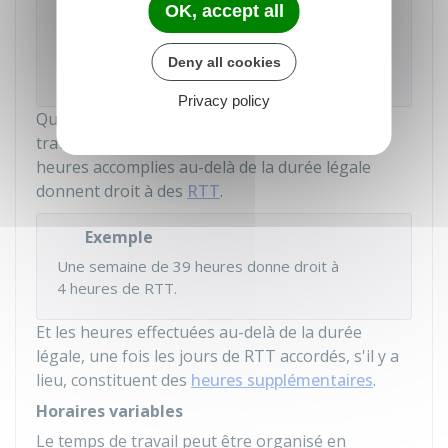
Exemple
OK, accept all
Cycle de 2 semaines incluant 1 semaine à
32 heures puis 1 semaine à 38 heures, soit
Deny all cookies
35 heures en moyenne par semaine.
Privacy policy
Quand le cycle de travail prévoit une durée de
travail supérieure à 35 heures par semaine, les
heures accomplies au-delà de la durée légale
donnent droit à des
RTT
.
Exemple
Une semaine de 39 heures donne droit à
4 heures de RTT.
Et les heures effectuées au-delà de la durée
légale, une fois les jours de RTT accordés, s'il y a
lieu, constituent des
heures supplémentaires
.
Horaires variables
Le temps de travail peut être organisé en