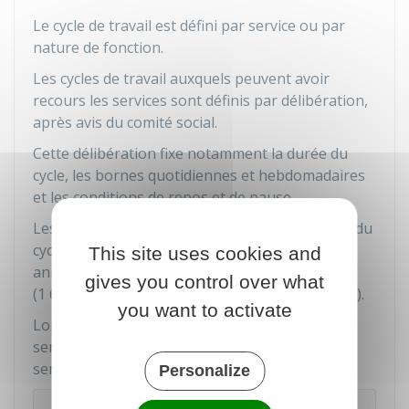
Le cycle de travail est défini par service ou par
nature de fonction.
Les cycles de travail auxquels peuvent avoir
recours les services sont définis par délibération,
après avis du comité social.
Cette délibération fixe notamment la durée du
cycle, les bornes quotidiennes et hebdomadaires
et les conditions de repos et de pause.
Les horaires de travail sont définis à l'intérieur du
cycle de travail de manière à ce que la durée
This site uses cookies and
annuelle du travail respecte la durée légale
gives you control over what
(1 607 heures ou la durée inférieure en vigueur).
you want to activate
Lorsque le cycle de travail comporte plusieurs
semaines, la durée de travail peut varier d'une
semaine à l'autre à l'intérieur du cycle.
Personalize