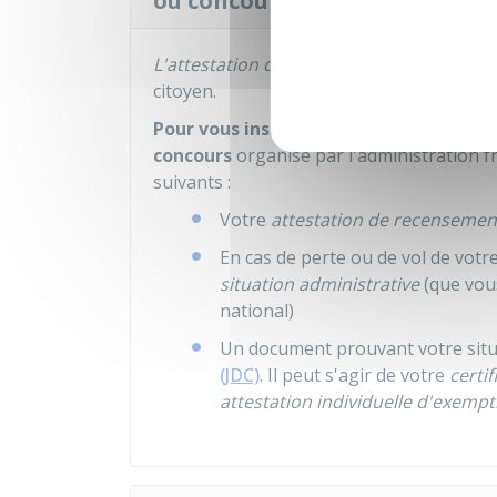
ou concours ?
L'attestation de recensement
vous sert 
citoyen.
Pour vous inscrire avant l'âge de 18 an
concours
organisé par l'administration f
suivants :
Votre
attestation de recensemen
En cas de perte ou de vol de votr
situation administrative
(que vou
national)
Un document prouvant votre situ
(JDC)
. Il peut s'agir de votre
certif
attestation individuelle d'exempt