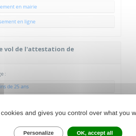
ement en mairie
sement en ligne
e vol de l'attestation de
e :
ns de 25 ans
 ans ou plus
 cookies and gives you control over what you w
nsement pour s'inscrire à un examen
Personalize
OK, accept all