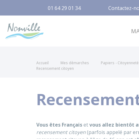
01 64 29 01 34
Contactez-n
Nonville
M
Accueil
Mes démarches
Papiers - Citoyenneté 
Recensement citoyen
Recensement
Vous êtes Français
et
vous allez bientôt a
recensement citoyen
(parfois appelé par e