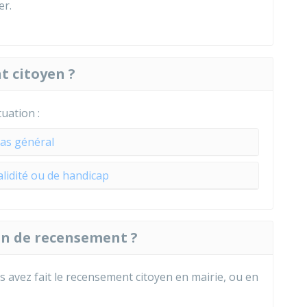
er.
 citoyen ?
tuation :
as général
alidité ou de handicap
on de recensement ?
s avez fait le recensement citoyen en mairie, ou en