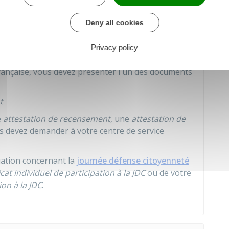
Deny all cookies
à prouver que vous avez fait votre recensement
Privacy policy
s à un examen (BEP, baccalauréat...) ou
rançaise, vous devez présenter l'un des documents
t
e
attestation de recensement
, une
attestation de
s devez demander à votre centre de service
ation concernant la
journée défense citoyenneté
icat individuel de participation à la JDC
ou de votre
ion à la JDC
.