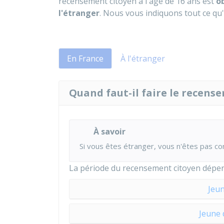
recensement citoyen à l'âge de 16 ans est
o
l'étranger
. Nous vous indiquons tout ce qu'i
En France
À l'étranger
Quand faut-il faire le recens
À savoir
Si vous êtes étranger, vous n'êtes pas c
La période du recensement citoyen dépend
Jeun
Jeune 