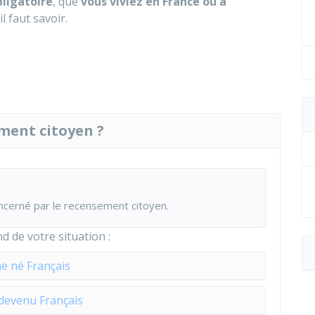
bligatoire
, que
vous viviez en France ou à
l faut savoir.
ement citoyen ?
oncerné par le recensement citoyen.
 de votre situation :
e né Français
devenu Français