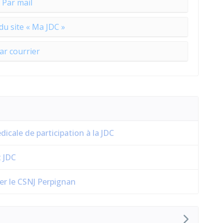
Par mail
 du site « Ma JDC »
ar courrier
icale de participation à la JDC
t JDC
er le CSNJ Perpignan