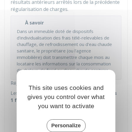
résultats antérieurs arrêtés lors de la précédente
régularisation de charges.
À savoir
Dans un immeuble doté de dispositifs
d'individualisation des frais télé-relevables de
chauffage, de refroidissement ou d'eau chaude
sanitaire, le propriétaire (ou l'agence
immobilière) doit transmettre chaque mois au
locataire les informations sur la consommation
de chaleur, de froid ou d'eau chaude sanitaire.
Régularisation annuelle et justificatifs
This site uses cookies and
Les charges doivent être régularisées
au moins
gives you control over what
1 fois par an
en comparant :
you want to activate
Le total des provisions déjà demandées
par le propriétaire (ou l'agence
immobilière)
Personalize