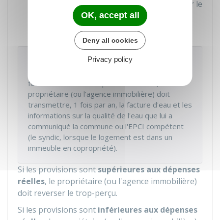
Et les dépenses effectives engagées par le
propriétaire (ou l'agence immobilière)
OK, accept all
pendant l'année.
Deny all cookies
À savoir
Privacy policy
Dans un immeuble, lorsque le contrat de
fourniture d'eau n'est pas individualisé, le
propriétaire (ou l'agence immobilière) doit
transmettre, 1 fois par an, la facture d'eau et les
informations sur la qualité de l'eau que lui a
communiqué la commune ou l'
EPCI
compétent
(le syndic, lorsque le logement est dans un
immeuble en copropriété).
Si les provisions sont
supérieures aux dépenses
réelles
, le propriétaire (ou l'agence immobilière)
doit reverser le trop-perçu.
Si les provisions sont
inférieures aux dépenses