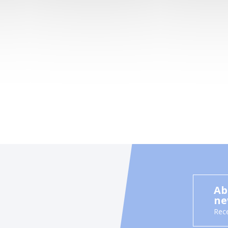
Ab
ne
Rece