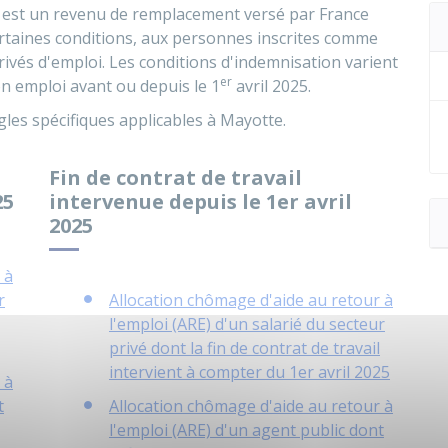
RE) est un revenu de remplacement versé par France
ertaines conditions, aux personnes inscrites comme
vés d'emploi. Les conditions d'indemnisation varient
er
n emploi avant ou depuis le 1
avril 2025.
gles spécifiques applicables à Mayotte.
Fin de contrat de travail
25
intervenue depuis le 1er avril
2025
 à
r
Allocation chômage d'aide au retour à
l'emploi (ARE) d'un salarié du secteur
privé dont la fin de contrat de travail
intervient à compter du 1er avril 2025
 à
t
Allocation chômage d'aide au retour à
l'emploi (ARE) d'un agent public dont