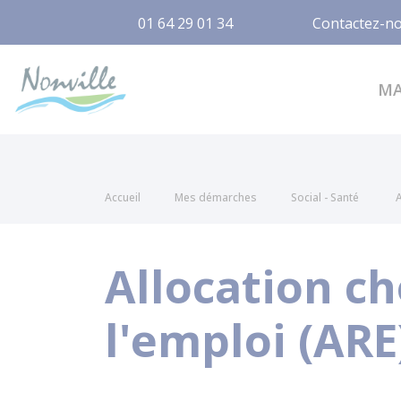
01 64 29 01 34
Contactez-n
Nonville
M
Accueil
Mes démarches
Social - Santé
A
Allocation c
l'emploi (ARE