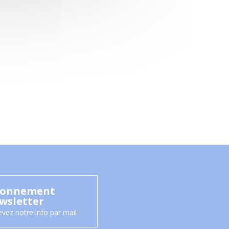
onnement
wsletter
vez notre info par mail