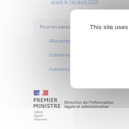
avant le 1er avril 2025
Pour en savoir plus
This site uses
Allocations et aides : données à conn
Indemnisation chômage des intermit
Indemnisation du chômage à Mayot