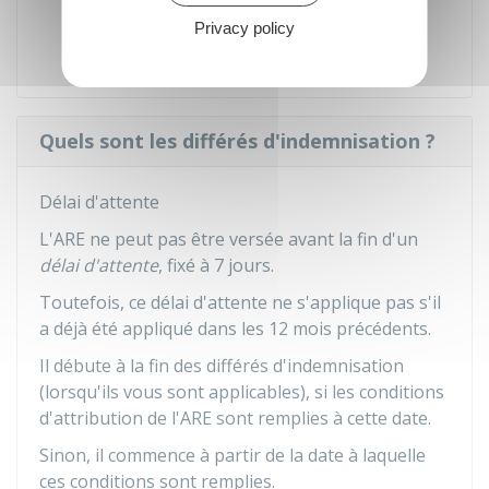
conduit à diminuer le montant net de
Privacy policy
l'ARE en dessous du Smic journalier.
Quels sont les différés d'indemnisation ?
Délai d'attente
L'ARE ne peut pas être versée avant la fin d'un
délai d'attente
, fixé à 7 jours.
Toutefois, ce délai d'attente ne s'applique pas s'il
a déjà été appliqué dans les 12 mois précédents.
Il débute à la fin des différés d'indemnisation
(lorsqu'ils vous sont applicables), si les conditions
d'attribution de l'ARE sont remplies à cette date.
Sinon, il commence à partir de la date à laquelle
ces conditions sont remplies.