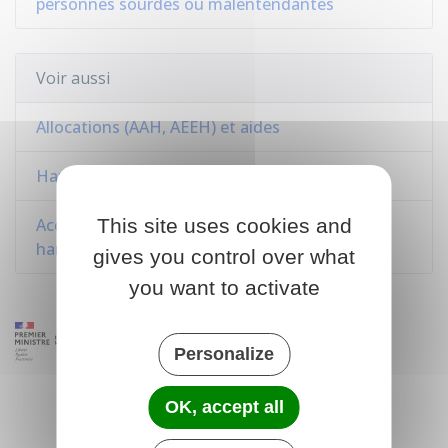
personnes sourdes ou malentendantes
Voir aussi
Allocations (AAH, AEEH) et aides
Handicap et emploi dans le secteur privé
Accueil familial d'une personne âgée et/ou
This site uses cookies and
handicapée (accueillant familial)
gives you control over what
you want to activate
Personalize
OK, accept all