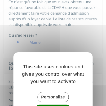
Ce n'est qu'une fois que vous avez obtenu une
réponse favorable de la CDAPH que vous pouvez
directement faire votre demande d'admission
auprès d'un foyer de vie. La liste de ces structures
est disponible auprès de votre mairie.
Où s'adresser ?
Mairie
Quels recours si la demande d'accueil en
This site uses cookies and
foyer de vie est refusée ?
gives you control over what
you want to activate
Si vous n'êtes pas d'accord avec la décision de la
er
CDAPH, vous devez dans un 1
temps faire un
recours préalable auprès d'elle.
Personalize
Pour cela, vous devez adresser un courrier à la