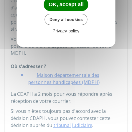
CDAPH en expliquant pourquoi vous n'êtes pas
OK, accept all
d'accord avec sa décision. Vous devez joindre le
courrier vous informant de la décision. Vous
Deny all cookies
pouvez joindre des documents complémentaires
si vous le jugez nécessaire.
Privacy policy
Vous pouvez adresser votre courrier par voie
postale ou bien le déposer à l'accueil de votre
MDPH.
Où s'adresser ?
Maison départementale des
personnes handicapées (MDPH)
La CDAPH a 2 mois pour vous répondre après
réception de votre courrier.
Si vous n'êtes toujours pas d'accord avec la
décision CDAPH, vous pouvez contester cette
décision auprès du
tribunal judiciaire
.