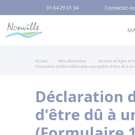
01 64 29 01 34
Contactez-n
Nonville
M
Accueil
Mes démarches
Services en ligne et 
Déclaration d'effet indésirable susceptible d'être dû à 
Déclaration d
d'être dû à 
(Formulaire 