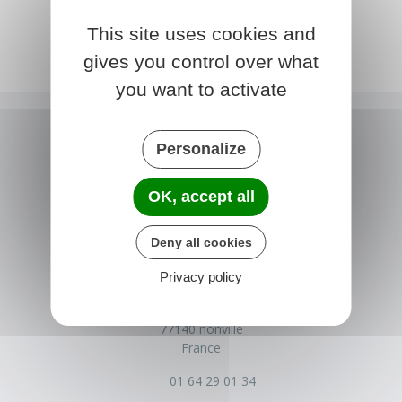
This site uses cookies and
gives you control over what
you want to activate
Personalize
OK, accept all
Deny all cookies
Privacy policy
NONVILLE
Place de la Mairie
77140 nonville
France
01 64 29 01 34