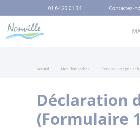
01 64 29 01 34
Contactez-n
Nonville
M
Accueil
Mes démarches
Services en ligne et 
Déclaration 
(Formulaire 