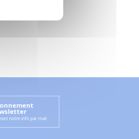
onnement
wsletter
vez notre info par mail