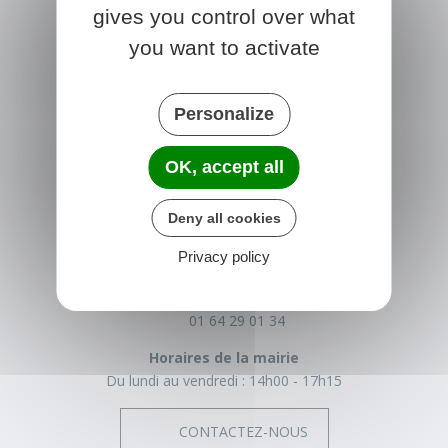
gives you control over what
you want to activate
Personalize
OK, accept all
NONVILLE
Deny all cookies
Place de la Mairie
Privacy policy
77140 nonville
France
01 64 29 01 34
Horaires de la mairie
Du lundi au vendredi :
14h00 - 17h15
CONTACTEZ-NOUS