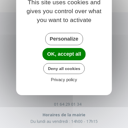
This site uses cookies and
gives you control over what
you want to activate
Personalize
OK, accept all
Deny all cookies
NONVILLE
Privacy policy
Place de la Mairie
77140 nonville
France
01 64 29 01 34
Horaires de la mairie
Du lundi au vendredi :
14h00 - 17h15