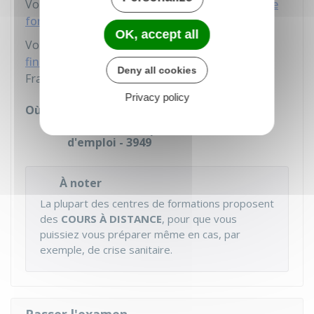
Vous pouvez utiliser votre
compte personnel de
formation
.
OK, accept all
Vous pouvez obtenir des
aides pour son
financement
en demandant conseil auprès de
Deny all cookies
France Travail (anciennement Pôle emploi).
Privacy policy
Où s'adresser ?
France Travail pour demandeurs
d'emploi - 3949
À noter
La plupart des centres de formations proposent
des
COURS À DISTANCE
, pour que vous
puissiez vous préparer même en cas, par
exemple, de crise sanitaire.