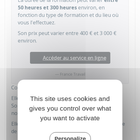
La durée de la formation peut varier
entre
50 heures et 300 heures
environ, en
fonction du type de formation et du lieu où
vous l'effectuez.
Son prix peut varier entre
400 €
et
3 000 €
environ.
Accéder au service en ligne
France Travail
Combien coûte la formation ?
Elle peut coûter entre
400 €
et
3 000 €
environ.
This site uses cookies and
Son prix varie selon le centre de formation et le
gives you control over what
nombre d'heures.
you want to activate
Elle est payable soit en ligne sur le site du centre
de formation, soit sur place.
Personalize