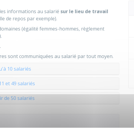
es informations au salarié
sur
le lieu de travail
lle de repos par exemple).
 domaines (égalité femmes-hommes, règlement
.
.
utres sont communiquées au salarié par tout moyen.
u'à 10 salariés
11 et 49 salariés
ir de 50 salariés