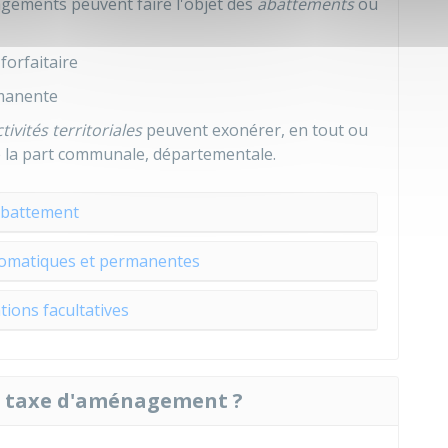
agements peuvent faire l'objet des
abattements
ou
 forfaitaire
manente
ctivités territoriales
peuvent exonérer, en tout ou
de la part communale, départementale.
battement
tomatiques et permanentes
ions facultatives
a taxe d'aménagement ?