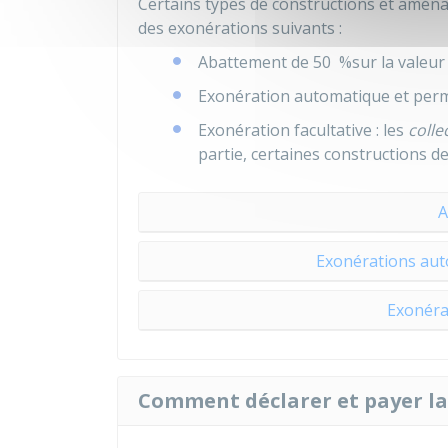
Certains types de constructions et amén
des exonérations suivants :
Abattement de
50 %
sur la valeur
Exonération automatique et per
Exonération facultative : les
colle
partie, certaines constructions 
A
Exonérations au
Exonérat
Comment déclarer et payer l