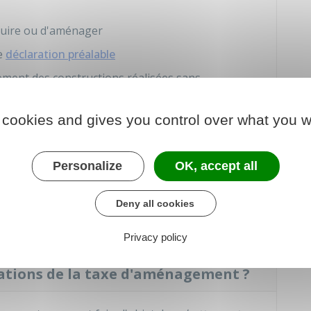
uire ou d'aménager
e
déclaration préalable
ement des constructions réalisées sans
 cookies and gives you control over what you w
ure du projet ?
remment suivant votre projet :
Personalize
OK, accept all
 de construction
Deny all cookies
gement ou d'installation
Privacy policy
ations de la taxe d'aménagement ?