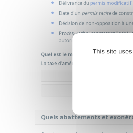
Délivrance du
permis modificatif
Date d'un
permis tacite
de constr
Décision de non-opposition à un
Procès-verbal constatant l'achèv
autorisation ou en infraction.
This site uses
Quel est le mode de calcul selon la nat
La taxe d'aménagement est calculée diffé
Projet
Projet d'aména
Quels abattements et exonér