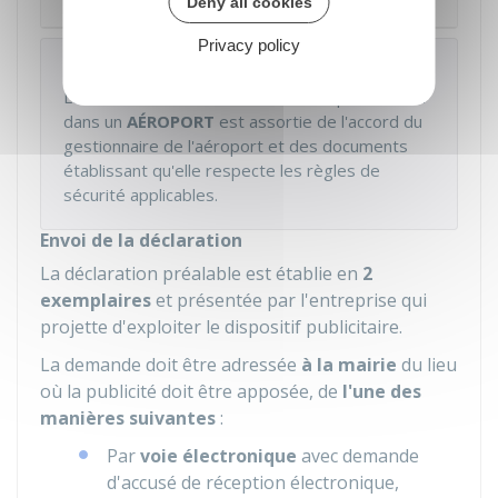
Deny all cookies
Domaine public
Privacy policy
À noter
La déclaration de l'installation d'une publicité sur
dans un
AÉROPORT
est assortie de l'accord du
gestionnaire de l'aéroport et des documents
établissant qu'elle respecte les règles de
sécurité applicables.
Envoi de la déclaration
La déclaration préalable est établie en
2
exemplaires
et présentée par l'entreprise qui
projette d'exploiter le dispositif publicitaire.
La demande doit être adressée
à la mairie
du lieu
où la publicité doit être apposée, de
l'une des
manières suivantes
:
Par
voie électronique
avec demande
d'accusé de réception électronique,